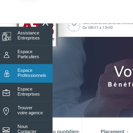
8
Nos horaires du lundi au vendre
De 08h15 à 13h30
Assistance
Entreprises
Espace
Particuliers
Espace
Professionnels
Espace
Entreprises
Trouver
votre agence
Nous
Contacter
La banque au quotidien
Placement