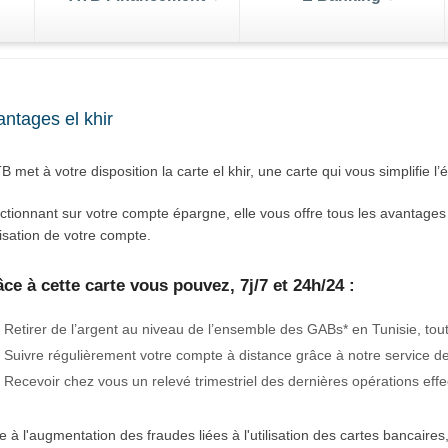
 valeurs du trésor
La gamme des SIC
enger
ntages el khir
leure
de votre
aleurs du Trésor sont des titres
La plus simple façon d’investi
s de change
Tenue d
Gestion de portefeuille
runts émis par l’Etat, ils
bourse:Autre outil d’investis
B met à votre disposition la carte el khir, une carte qui vous simplifie l
rtes
Nos Packs
Trans
ntent l’avantage d’être
les Sicav méritent aussi votre
iables.
attention
ink
ctionnant sur votre compte épargne, elle vous offre tous les avantages 
ilisation de votre compte.
le
j/7
ce à cette carte vous pouvez, 7j/7 et 24h/24 :
• Retirer de l’argent au niveau de l’ensemble des GABs* en Tunisie, tou
• Suivre régulièrement votre compte à distance grâce à notre service 
• Recevoir chez vous un relevé trimestriel des dernières opérations ef
e à l'augmentation des fraudes liées à l'utilisation des cartes bancaires