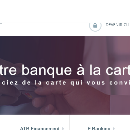
 aout 2026
TMM (juin) = 6.99 %
PRIX ATB MUSTAPHA A
di
DEVENIR CL
ATB Financement
E Banking