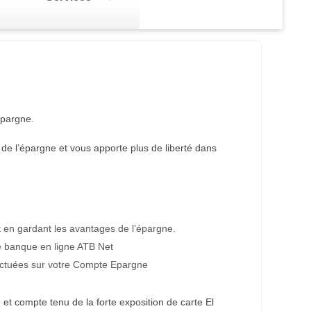
AV
Les autres formes de
placement
r en
Vous avez un excédent de trésorerie
e dossier AVA
sement,
et vous voulez le placer pour le
’épargne.
fert d'argent
rentabiliser ?
de l’épargne et vous apporte plus de liberté dans
t en gardant les avantages de l’épargne.
de banque en ligne ATB Net
fectuées sur votre Compte Epargne
, et compte tenu de la forte exposition de carte El