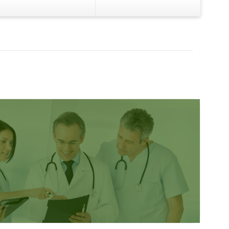
V
Les autres formes de
placement
en
Vous avez un excédent de trésorerie
dossier AVA
ent,
et vous voulez le placer pour le
ert d'argent
rentabiliser ?