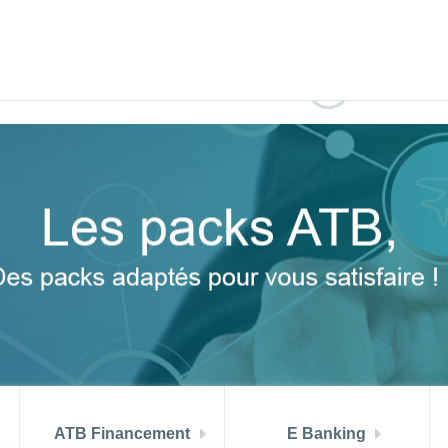
 aout 2026
TMM (juin) = 6.99 %
PRIX ATB MUSTAPHA A
di
DEVENIR CL
ATB Financement
E Banking