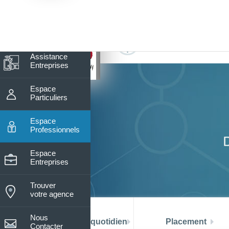
7
Nos horaires du lundi au vendre
De 08h15 à 13h30
Assistance
Entreprises
Espace
Particuliers
Espace
Professionnels
Espace
Entreprises
Trouver
votre agence
Nous
La banque au quotidien
Placement
Contacter