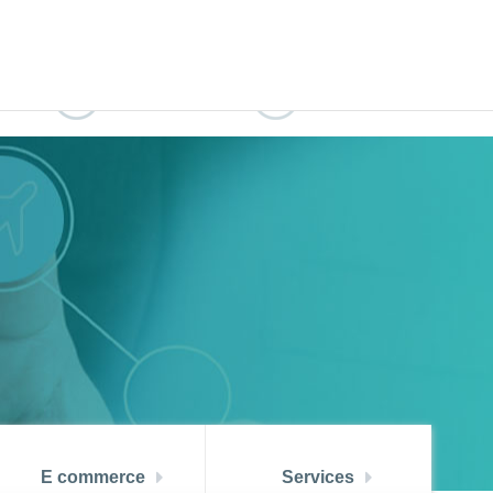
النسخة العربية
ZOUZ
ATBCHALLENGE
IENT
RECRUTEMENT
ATB CONNECT
E commerce
Services