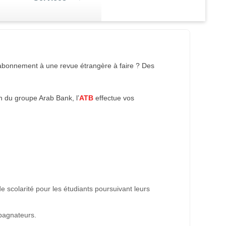
AV
Les autres formes de
placement
Un abonnement à une revue étrangère à faire ? Des
r en
Vous avez un excédent de trésorerie
e dossier AVA
sement,
et vous voulez le placer pour le
fert d'argent
rentabiliser ?
 du groupe Arab Bank, l’
ATB
effectue vos
 de scolarité pour les étudiants poursuivant leurs
mpagnateurs.