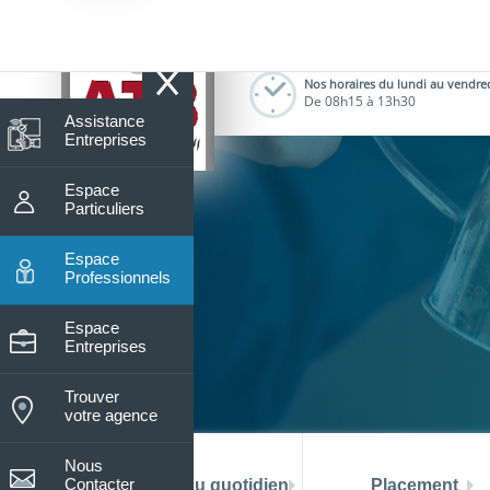
8
Nos horaires du lundi au vendre
De 08h15 à 13h30
Assistance
Entreprises
Espace
Particuliers
Espace
Professionnels
Espace
Entreprises
Trouver
votre agence
Nous
Contacter
La banque au quotidien
Placement