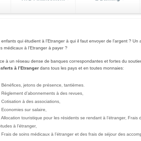
 valeurs du trésor
La gamme des SIC
enger
leure
enfants qui étudient à l’Etranger à qui il faut envoyer de l’argent ? 
de votre
aleurs du Trésor sont des titres
La plus simple façon d’investi
ns médicaux à l’Etranger à payer ?
s de change
Tenue d
Gestion de portefeuille
runts émis par l’Etat, ils
bourse:Autre outil d’investis
rtes
Nos Packs
Trans
ntent l’avantage d’être
les Sicav méritent aussi votre
ce à un réseau dense de banques correspondantes et fortes du soutien
iables.
attention
ink
nsferts à l’Etranger
dans tous les pays et en toutes monnaies:
le
j/7
• Bénéfices, jetons de présence, tantièmes.
• Règlement d’abonnements à des revues,
• Cotisation à des associations,
• Economies sur salaire,
• Allocation touristique pour les résidents se rendant à l’étranger, Frais
études à l’étranger,
• Frais de soins médicaux à l’étranger et des frais de séjour des acco