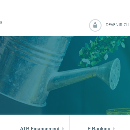
 aout 2026
TMM (juin) = 6.99 %
PRIX ATB MUSTAPHA A
di
DEVENIR CL
ATB Financement
E Banking