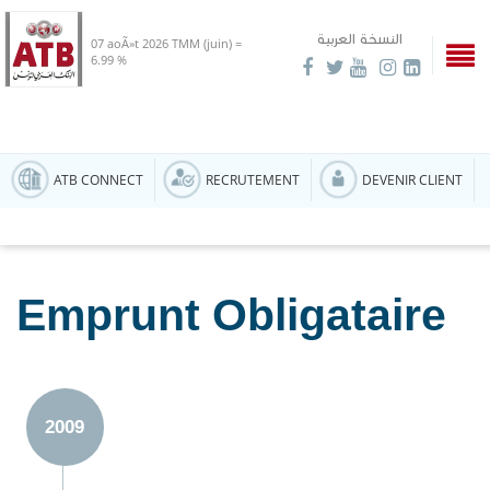
النسخة العربية
07 aoÃ»t 2026
TMM (juin) =
6.99 %
ATB CONNECT
RECRUTEMENT
DEVENIR CLIENT
Emprunt Obligataire
Subordonné
2009