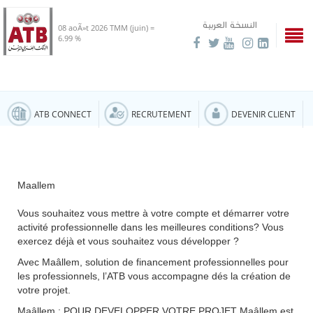
النسخة العربية
08 aoÃ»t 2026
TMM (juin) =
6.99 %
ATB CONNECT
RECRUTEMENT
DEVENIR CLIENT
Maallem
Vous souhaitez vous mettre à votre compte et démarrer votre
activité professionnelle dans les meilleures conditions? Vous
exercez déjà et vous souhaitez vous développer ?
Avec Maâllem, solution de financement professionnelles pour
les professionnels, l’ATB vous accompagne dés la création de
votre projet.
Maâllem : POUR DEVELOPPER VOTRE PROJET Maâllem est