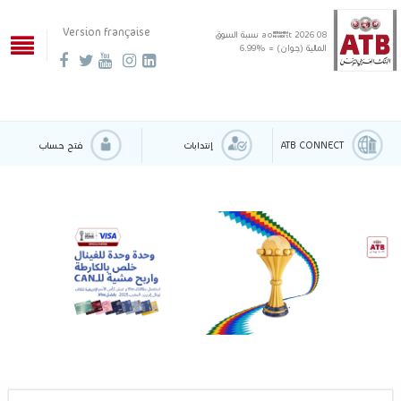
Version française
08 août 2026
نسبة السوق
المالية (جوان) = %6.99
ATB CONNECT
إنتدابات
فتح حساب
‹
›