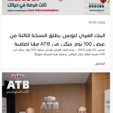
01/07/2026
البنك العربي لتونس يطلق النسخة الثالثة من
عرض 100 يوم سكن من ATB مزايا إضافية
تونس، 26 جوان 2026 – يجدّد البنك العربي لتونس عرضه «100 يوم سكن من
لتحقيق مشروعكم العقاري!
ATB» للسنة الثالثة على التوالي. وتقدّم هذه النسخة شروطًا
التفاصيل