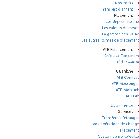
Nos Packs
Transfert d'argent
Placement
Les dépôts à terme
Les valeurs du trésor
La gamme des SICAV
Les autres formes de placement
ATB Financement
Crédit Le Fonapram
Crédit SAYARA
E Banking
ATB Connect
ATB Messenger
ATB Mobilink
ATB PAY
E commerce
Services
Transfert à l’étranger
Vos opérations de change
Placement
Gestion de portefeuille