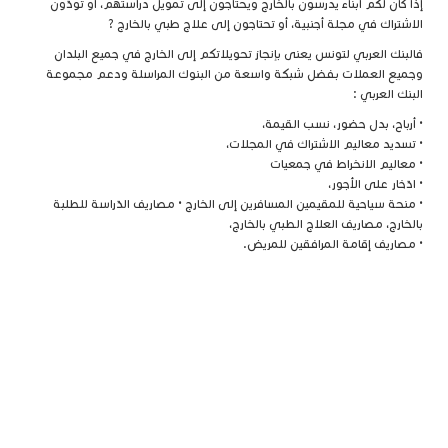
إذا كان لكم أبناء يدرسون بالخارج ويحتاجون إلى تمويل دراستهم، أو تودّون
الاشتراك في مجلة أجنبية، أو تحتاجون إلى علاج طبي بالخارج ?
فالبنك العربي لتونس يعنى بإنجاز تحويلاتكم إلى الخارج في جميع البلدان
وجميع العملات بفضل شبكة واسعة من البنوك المراسلة ودعم مجموعة
البنك العربي :
• أرباح، بدل حضور، نسب القيمة،
• تسديد معاليم الاشتراك في المجلات،
• معاليم الانخراط في جمعيات
• ادّخار على الأجور،
• منحة سياحية للمقيمين المسافرين إلى الخارج • مصاريف الدّراسة للطلبة
بالخارج، مصاريف العلاج الطبي بالخارج،
• مصاريف إقامة المرافقين للمريض.