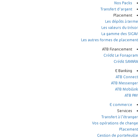
Nos Packs
Transfert d'argent
Placement
Les dépôts à terme
Les valeurs du trésor
La gamme des SICAV
Les autres formes de placement
ATB Financement
Crédit Le Fonapram
Crédit SAYARA
E Banking
ATB Connect
ATB Messenger
ATB Mobilink
ATB PAY
E commerce
Services
Transfert à l’étranger
Vos opérations de change
Placement
Gestion de portefeuille