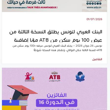
01/07/2026
البنك العربي لتونس يطلق النسخة الثالثة من
عرض 100 يوم سكن من ATB مزايا إضافية
تونس، 26 جوان 2026 – يجدّد البنك العربي لتونس عرضه «100 يوم سكن من
لتحقيق مشروعكم العقاري!
ATB» للسنة الثالثة على التوالي. وتقدّم هذه النسخة شروطًا
التفاصيل