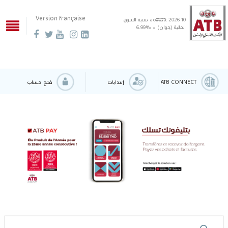
Version française
10 août 2026
نسبة السوق
المالية (جوان) = %6.99
ATB CONNECT
إنتدابات
فتح حساب
‹
›