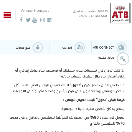
Version française
10 aoÃ»t 2026
نسبة السوق
المالية (جوان) = %6.99
ATB CONNECT
إنتدابات
فتح حساب
وثائق مفيدة
اذا كنت تودّ إدخال تحسينات على مسكنك أو توسيعه ببناء طابق إضافي أو
إنهاء أشغال بناء طال عهدها لأسباب ماديّة
فلا داعي للقلق بفضل
قرض "تحول"
للبنك العربي لتونس الذي يناسب كلّ
شخص تونسي يودّ الحصول على قرض بأسرع وقت ممكن وأدنى الإجراءات.
قيمة قرض "تحول" للبنك العربي لتونس :
ينتفع به كلّ شخص مقيم بالبلاد التونسية
تمويل في حدود
80%
من المصاريف الموثّقة للمقيمين بالداخل و في حدود
70%
للمقيمين بالخارج