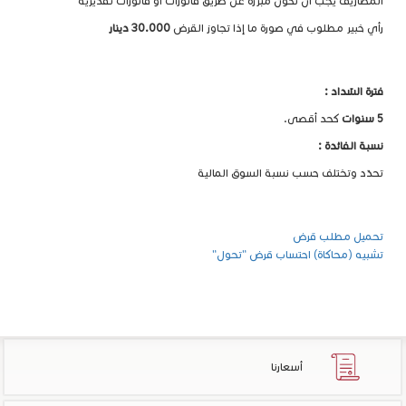
المصاريف يجب ان تكون مبررة عن طريق فاتورات او فاتورات تقديرية
رأي خبير مطلوب في صورة ما إذا تجاوز القرض
30.000 دينار
فترة السّداد :
5 سنوات
كحد أقصى.
نسبة الفائدة :
تحدّد وتختلف حسب نسبة السوق المالية
تحميل مطلب قرض
تشبيه (محاكاة) احتساب قرض "تحول"
أسعارنا