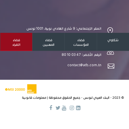
المقر الإجتماعي: 9 شارع الهادي نويرة، 1001 تونس
مقر البحيرة 2 : نهج ورقة الاربل ضفاف البحيرة 2 - 1053
تونس
شكاوي
فضاء
فضاء
فضاء
المؤسسات
المهنيين
الافراد
الهاتف: 155 351 71
الرقم الأخضر: 47 03 10 80
contact@atb.com.tn
MSI 20000®
© 2023 - البنك العربي لتونس - جميع الحقوق محفوظة |
معلومات قانونية