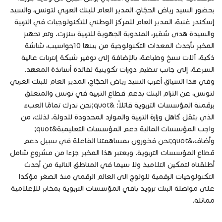
بحضور السيد رياض الحجّاج، المدير العام للبنك العربي لتونس، والسيد
إسكندر غنية، المدير العام للمركز الوطني للتكنولوجيات في التربية
والسيدة هدى شقير، المندوبة الجهوية للتربية ببنزرت. وتم تجهيز
المخبر بأحدث المعدات التكنولوجية من بينها 10حواسيب، شاشة
ذكية، آلات نسخ وطباعة، بالإضافة إلى توفير شبكة إنترنات عالية
السرعة، إلى جانب تنظيم دورات تكوينية لفائدة أساتذة المعهد.
وفي هذا السياق أعرب السيد رياض الحجّاج، المدير العام للبنك العربي
لتونس، عن التزام البنك بدعم قطاع التربية في تونس والمتعلق
برقمنة المؤسسات التربوية قائلاً: &quot;نحن ندرك تمامًا العبء
الذي يثقل كاهل وزارة التربية والموارد المحدودة للدولة. لذلك، من
واجب المؤسسات المالية دعم المؤسسات التعليمية&quot;
وأضاف،&quot;نحن فخورون بمساهمتنا الفاعلة في سبيل دعم
قطاع المؤسسات التربوية. ويعتبر هذا المخبر جزءا من مشروع شامل
أطلقناه لتمكين التلاميذ ولا سيما في المناطق النائية من أحدث
التكنولوجيات الرقمية للولوج الى العالم الرقمي منذ الصغر مؤكدا
على مواصلة البنك تزويد باقي المؤسسات التربوية بمخابر للإعلامية
مماثلة.