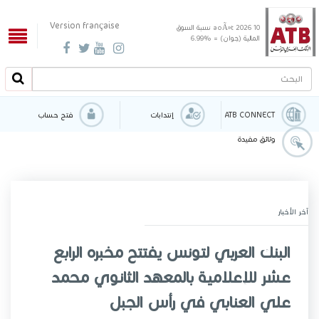
Version française
10 aoÃ»t 2026
نسبة السوق
المالية (جوان) = %6.99
البحث
البحث
ATB CONNECT
إنتدابات
فتح حساب
وثائق مفيدة
آخر الأخبار
البنك العربي لتونس يفتتح مخبره الرابع
عشر للإعلامية بالمعهد الثانوي محمد
علي العنابي في رأس الجبل