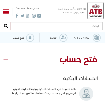
Version française
08 aoÃ»t 2026
نسبة السوق
المالية (جوان) = %6.99
البحث
البحث
ATB CONNECT
إنتدابات
فتح حساب
فتح حساب
الحسابات البنكية
باقة متنوعة من الحسابات البنكية يوفرها لك البنك العربي
لتونس و التي حتما ستجد ضمنها ما يتماشى مع احتياجاتك.