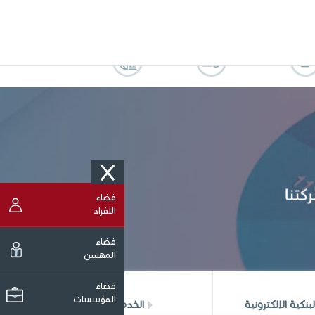
Version française
ATBCHALLENGE
PRIX
فتح حساب
إنتدابات
ATB CONNECT
فضاء
الافراد
فضاء
المهنيين
فضاء
المؤسسات
بنكية الإلكترونية
الخدمات