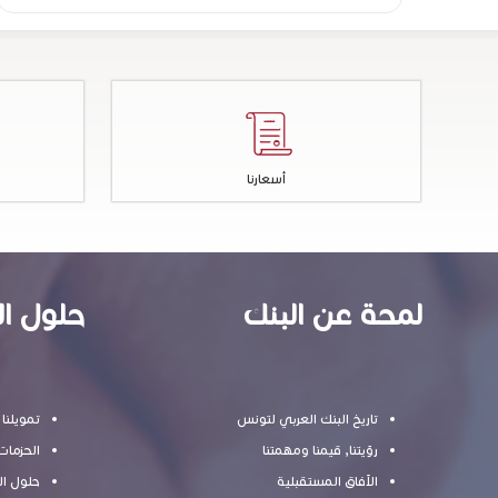
أسعارنا
لمحة عن البنك
حلول ال
تاريخ البنك العربي لتونس
تمويلنا
رؤيتنا, قيمنا ومهمتنا
الحزمات
الآفاق المستقبلية
حلول ال