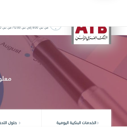
التوقيت من الاثنين الى الجمعة
من س 8:00 إلى س 12:00/ من س 13:00 الى س 16:30
الخدمات البنكية اليومية
حلول الادخ