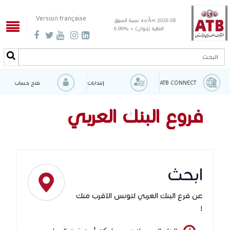
Version française
08 aoÃ»t 2026
نسبة السوق
المالية (جوان) = %6.99
الب
البحث
ATB CONNECT
إنتدابات
فتح حساب
فروع البنك العربي
لتونس
ابحث
عن فرع البنك العربي لتونس الاقرب منك
!