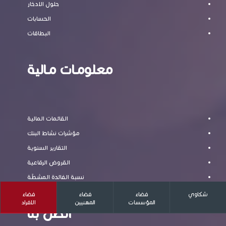
حلول الادخار
الحسابات
البطاقات
معلومـات مـالية
القائمات المالية
مؤشرات نشاط البنك
التقارير السنوية
القروض الرقاعية
نسبة الفائدة المشطّة
شكاوي
فضاء
فضاء
فضاء
المؤسسات
المهنيين
الافراد
اتصل بنا