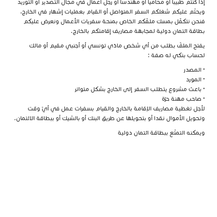
إذا كنتم طبيبا أو محاميا أو مهندسا أو رجل أعمال في مجال التصدير أو التوريد
ويحتّم عليكم شغلكم السفر المتواصل أو القيام بعمليات إشهار في الخارج،
فنحن نتكفّل بمسك ملفّكم الخاص بمنحة سفريات الأعمال ونعرض عليكم
بطاقة ائتمان دولية لمجابهة مصاريف إقامتكم بالخارج.
يفتح الملفّ بطلب من أي شخص مادّي تونسي أو أجنبي مقيم أو مالك
لحساب بنكي له صفة :
• المصدر
• المورد
• باعث مشروع يتطلب السفر إلى الخارج بشكل متواتر
• صاحب مهنة حرّة
لأجل تغطية مصاريف الإقامة بالخارج والقيام بسفرات عمل في أيّ وقت
وتحويل الأموال نقدا أو بتحويلها عن طريق البنك أو بالشيك أو ببطاقة الائتمان.
ويمكنه التمتّع ببطاقة ائتمان دولية