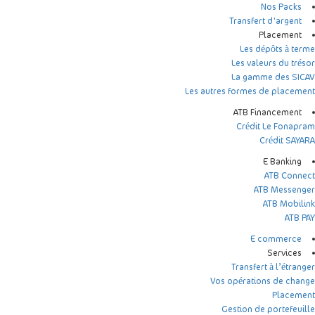
Nos Packs
Transfert d'argent
Placement
Les dépôts à terme
Les valeurs du trésor
La gamme des SICAV
Les autres formes de placement
ATB Financement
Crédit Le Fonapram
Crédit SAYARA
E Banking
ATB Connect
ATB Messenger
ATB Mobilink
ATB PAY
E commerce
Services
Transfert à l’étranger
Vos opérations de change
Placement
Gestion de portefeuille