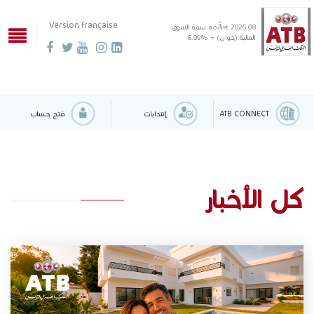
Version française
08 aoÃ»t 2026
نسبة السوق
المالية (جوان) = %6.99
ATB CONNECT
إنتدابات
فتح حساب
كل الأخبار