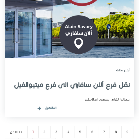
أخبار مـالية
نقل فرع ألان سافاري الى فرع ميتيوالفيل
حرفائنا الكرام، يسعدنا اعلامكم
التفاصيل
9
8
7
6
5
4
3
2
1
<< الاحق