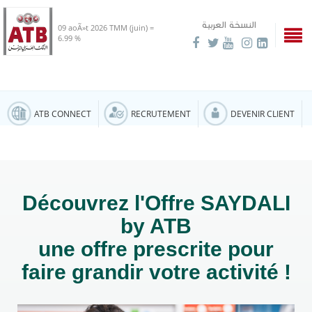
النسخة العربية
09 aoÃ»t 2026
TMM (juin) =
6.99 %
ATB CONNECT
RECRUTEMENT
DEVENIR CLIENT
Découvrez l'Offre SAYDALI
by ATB
une offre prescrite pour
faire grandir votre activité !