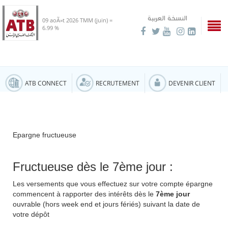
النسخة العربية
09 aoÃ»t 2026
TMM (juin) =
6.99 %
ATB CONNECT
RECRUTEMENT
DEVENIR CLIENT
Epargne fructueuse
Fructueuse dès le 7ème jour :
Les versements que vous effectuez sur votre compte épargne
commencent à rapporter des intérêts dès le
7ème jour
ouvrable (hors week end et jours fériés) suivant la date de
votre dépôt