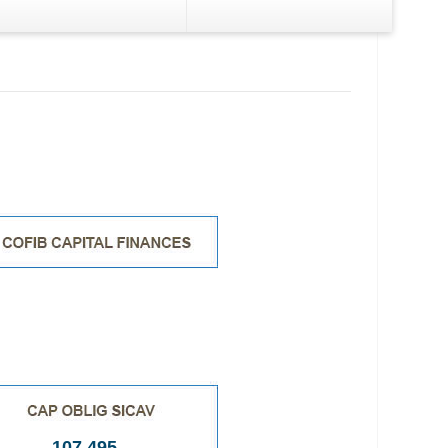
V
Les autres formes de
placement
en
Vous avez un excédent de trésorerie
dossier AVA
ent,
et vous voulez le placer pour le
ert d'argent
rentabiliser ?
107,495