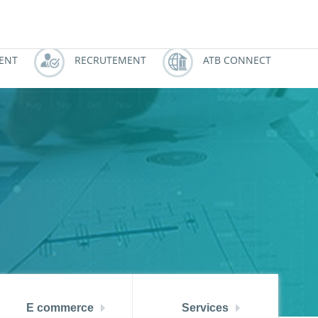
النسخة العربية
ZOUZ
ATBCHALLENGE
IENT
RECRUTEMENT
ATB CONNECT
E commerce
Services