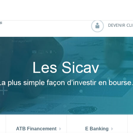
 aout 2026
TMM (juin) = 6.99 %
PRIX ATB MUSTAPHA A
di
DEVENIR CL
ATB Financement
E Banking