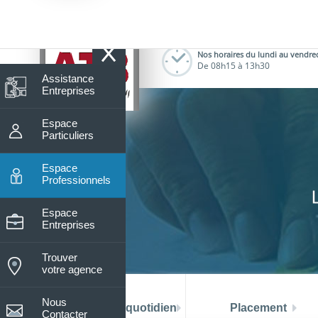
8
Nos horaires du lundi au vendre
De 08h15 à 13h30
Assistance
Entreprises
Espace
Particuliers
Espace
Professionnels
Espace
Entreprises
Trouver
votre agence
Nous
La banque au quotidien
Placement
Contacter