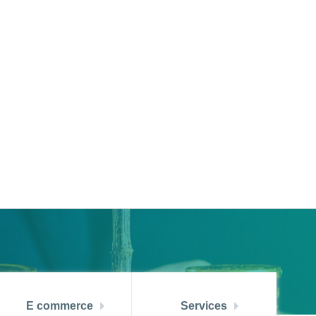
النسخة العربية
ZOUZ
ATBCHALLENGE
IENT
RECRUTEMENT
ATB CONNECT
E commerce
Services