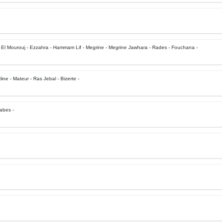
 El Mourouj - Ezzahra - Hammam Lif - Megrine - Megrine Jawhara - Rades - Fouchana -
ine - Mateur - Ras Jebal - Bizerte -
abes -