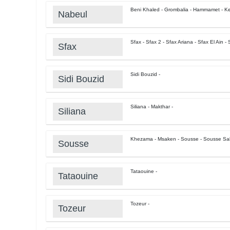
Beni Khaled - Grombalia - Hammamet - Kel
Nabeul
Sfax - Sfax 2 - Sfax Ariana - Sfax El Ain 
Sfax
Sidi Bouzid -
Sidi Bouzid
Siliana - Makthar -
Siliana
Khezama - Msaken - Sousse - Sousse Sa
Sousse
Tataouine -
Tataouine
Tozeur -
Tozeur