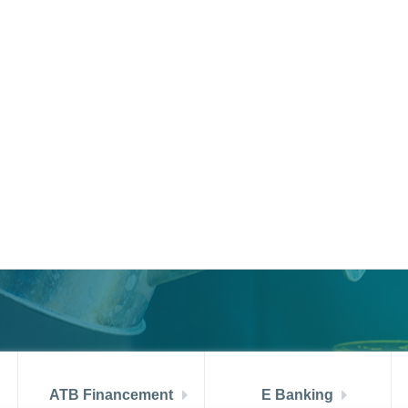
 aout 2026
TMM (juin) = 6.99 %
PRIX ATB MUSTAPHA A
di
DEVENIR CL
ATB Financement
E Banking