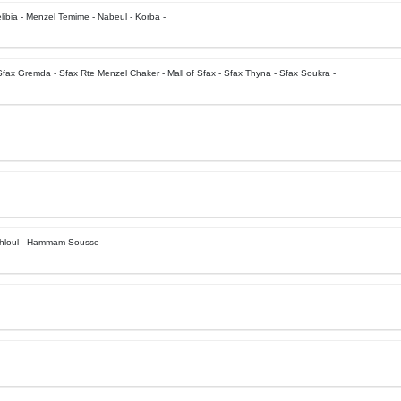
ibia - Menzel Temime - Nabeul - Korba -
- Sfax Gremda - Sfax Rte Menzel Chaker - Mall of Sfax - Sfax Thyna - Sfax Soukra -
hloul - Hammam Sousse -