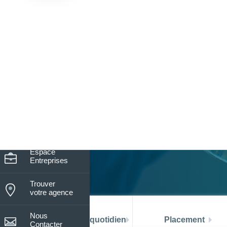
8
Nos horaires du lundi au vendre
De 08h15 à 13h30
Assistance
Entreprises
Espace
Particuliers
Espace
Professionnels
Espace
Entreprises
Trouver
votre agence
Nous
La banque au quotidien
Placement
Contacter