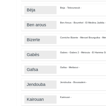
Beja - Teboursouk -
Béja
Ben Arous - Boumhel - El Medina Jadida -
Ben arous
Corniche Bizerte - Menzel Bourguiba - Metl
Bizerte
Gabes - Gabes 2 - Metouia - El Hamma G
Gabès
Gafsa - Metlaoui -
Gafsa
Jendouba - Boussalem -
Jendouba
Kairouan -
Kairouan