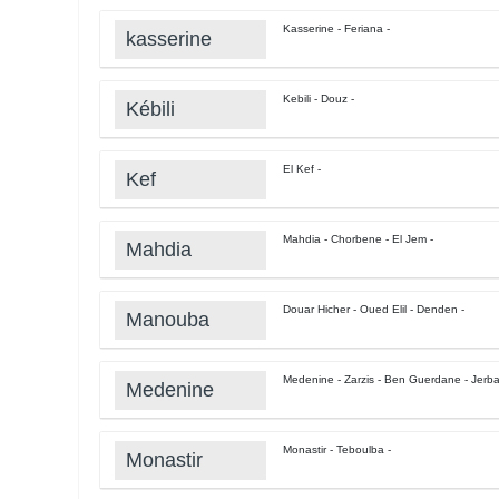
Kasserine - Feriana -
kasserine
Kebili - Douz -
Kébili
El Kef -
Kef
Mahdia - Chorbene - El Jem -
Mahdia
Douar Hicher - Oued Elil - Denden -
Manouba
Medenine - Zarzis - Ben Guerdane - Jerba
Medenine
Monastir - Teboulba -
Monastir