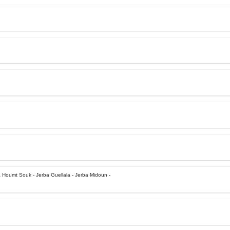
 Houmt Souk - Jerba Guellala - Jerba Midoun -