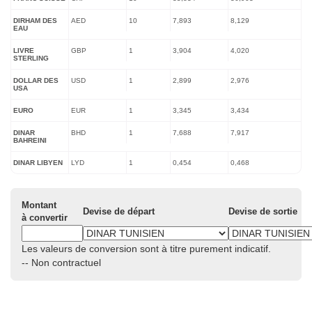
DIRHAM DES
AED
10
7,893
8,129
EAU
LIVRE
GBP
1
3,904
4,020
STERLING
DOLLAR DES
USD
1
2,899
2,976
USA
EURO
EUR
1
3,345
3,434
DINAR
BHD
1
7,688
7,917
BAHREINI
DINAR LIBYEN
LYD
1
0,454
0,468
Montant
Devise de départ
Devise de sortie
à convertir
Les valeurs de conversion sont à titre purement indicatif.
-- Non contractuel