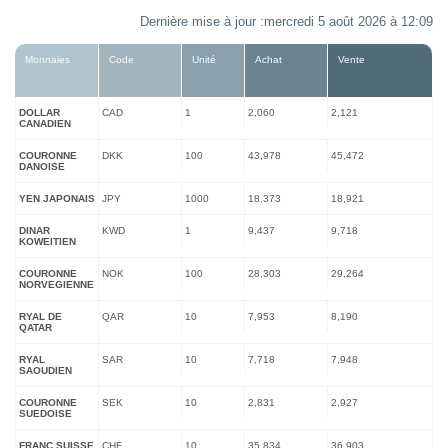
Dernière mise à jour :mercredi 5 août 2026 à 12:09
Monnaies
Code
Unité
Achat
Vente
DOLLAR
CAD
1
2,060
2,121
CANADIEN
COURONNE
DKK
100
43,978
45,472
DANOISE
YEN JAPONAIS
JPY
1000
18,373
18,921
DINAR
KWD
1
9,437
9,718
KOWEITIEN
COURONNE
NOK
100
28,303
29,264
NORVEGIENNE
RYAL DE
QAR
10
7,953
8,190
QATAR
RYAL
SAR
10
7,718
7,948
SAOUDIEN
COURONNE
SEK
10
2,831
2,927
SUEDOISE
FRANC SUISSE
CHF
10
35,834
36,903