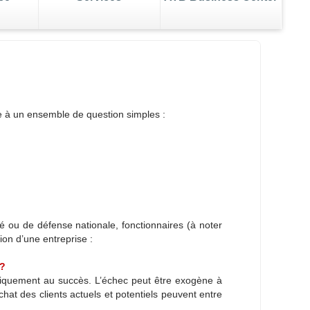
e dossier AVA
 votre business
Gérez la transition
e à un ensemble de question simples :
té ou de défense nationale, fonctionnaires (à noter
on d’une entreprise :
 ?
tiquement au succès. L’échec peut être exogène à
achat des clients actuels et potentiels peuvent entre