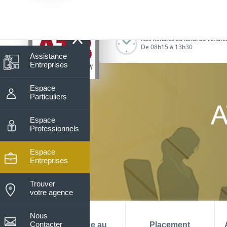
7
Nos horaires du lundi au vendre
De 08h15 à 13h30
Assistance
Entreprises
Espace
Particuliers
Espace
Professionnels
Espace
Entreprises
Trouver
votre agence
Nous
Contacter
La banque au
Placement