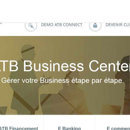
 aout 2026
TMM (juin) = 6.99 %
PRIX 
di
DEMO ATB CONNECT
DEVENIR CL
ATB Financement
E Banking
E commer