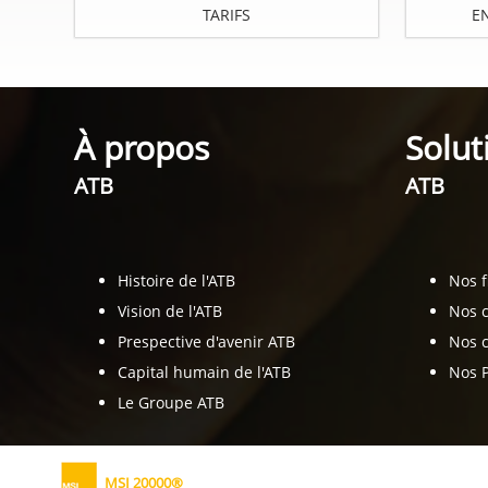
TARIFS
E
À propos
Solut
ATB
ATB
Histoire de l'ATB
Nos 
Vision de l'ATB
Nos 
Prespective d'avenir ATB
Nos c
Capital humain de l'ATB
Nos 
Le Groupe ATB
MSI 20000®