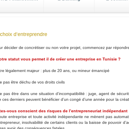
enger
choix d’entreprendre
leure
de votre
s de change
business
Tenue d
Exportez
Gestion de portefeuille
Gérez votre business
r décider de concrétiser ou non votre projet, commencez par répondr
e paiements
Transfert d'argent
otre statut vous permet il de créer une entreprise en Tunisie ?
ink
le
re légalement majeur : plus de 20 ans, ou mineur émancipé
j/7
 pas être déchu de vos droits civils
 pas être dans une situation d’incompatibilité : juge, agent de sécuri
 ces derniers peuvent bénéficier d’un congé d’une année pour la créati
Êtes-vous conscient des risques de l’entrepreneuriat indépendant
ute entreprise et toute activité indépendante ne mènent pas automa
ntrepreneur, insolvabilité de certains clients ou la baisse de pouvoir d’
res avoir des conséquences fatales.