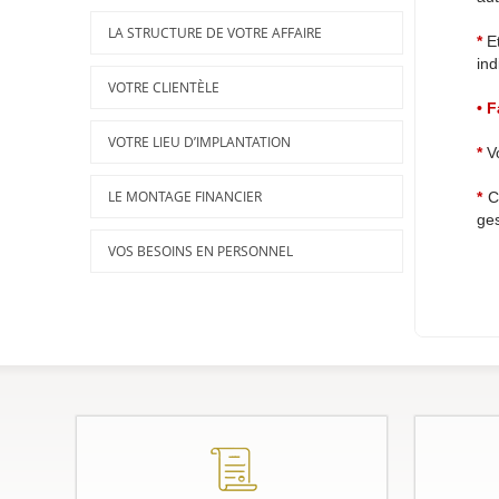
LA STRUCTURE DE VOTRE AFFAIRE
*
Et
Les Sicav
ind
VOTRE CLIENTÈLE
• F
Les Dépôts à Terme en Devises (DAT)
VOTRE LIEU D’IMPLANTATION
*
Vo
LE MONTAGE FINANCIER
*
Ch
ges
VOS BESOINS EN PERSONNEL