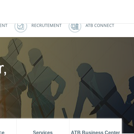
ATB MUSTAPHA AZOUZ
ATBCHALLENGE
IENT
RECRUTEMENT
ATB CONNECT
ce
Services
ATB Business Center