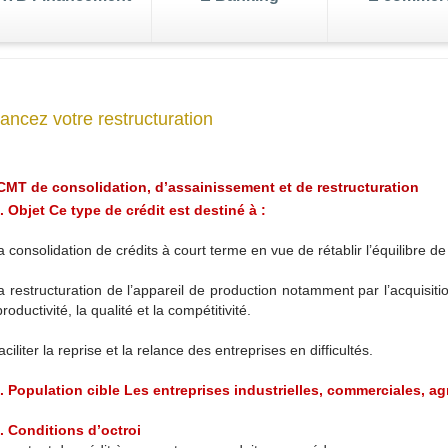
enger
ancez votre restructuration
leure
de votre
s de change
business
Tenue d
Exportez
Gestion de portefeuille
Gérez votre business
e paiements
Transfert d'argent
 CMT de consolidation, d’assainissement et de restructuration
ink
. Objet Ce type de crédit est destiné à :
le
 consolidation de crédits à court terme en vue de rétablir l’équilibre de 
j/7
 restructuration de l’appareil de production notamment par l’acquisiti
productivité, la qualité et la compétitivité.
ciliter la reprise et la relance des entreprises en difficultés.
. Population cible Les entreprises industrielles, commerciales, agr
. Conditions d’octroi