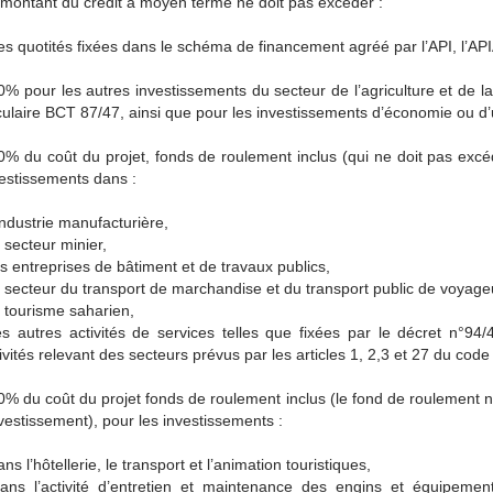
montant du crédit à moyen terme ne doit pas excéder :
s quotités fixées dans le schéma de financement agréé par l’API, l’API
% pour les autres investissements du secteur de l’agriculture et de la 
culaire BCT 87/47, ainsi que pour les investissements d’économie ou d’u
% du coût du projet, fonds de roulement inclus (qui ne doit pas excé
estissements dans :
industrie manufacturière,
 secteur minier,
s entreprises de bâtiment et de travaux publics,
 secteur du transport de marchandise et du transport public de voyage
 tourisme saharien,
s autres activités de services telles que fixées par le décret n°94/
ivités relevant des secteurs prévus par les articles 1, 2,3 et 27 du code 
% du coût du projet fonds de roulement inclus (le fond de roulement
nvestissement), pour les investissements :
ns l’hôtellerie, le transport et l’animation touristiques,
ns l’activité d’entretien et maintenance des engins et équipemen