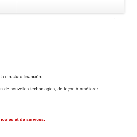
e dossier AVA
 votre business
Gérez la transition
la structure financière.
on de nouvelles technologies, de façon à améliorer
icoles et de services.