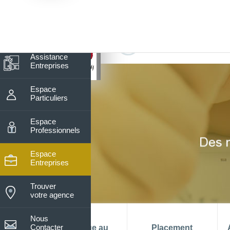
8
Nos horaires du lundi au vendre
De 08h15 à 13h30
Assistance
Entreprises
Espace
Particuliers
Espace
Professionnels
Espace
Entreprises
Trouver
votre agence
Nous
Contacter
La banque au
Placement