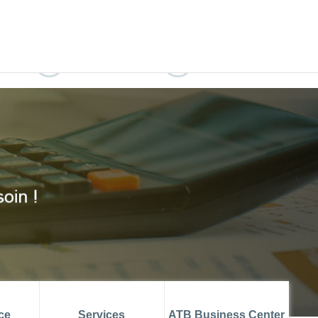
ATB MUSTAPHA AZOUZ
ATBCHALLENGE
IENT
RECRUTEMENT
ATB CONNECT
ce
Services
ATB Business Center