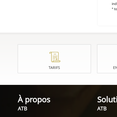
ind
*
to
TARIFS
E
À propos
Solut
ATB
ATB