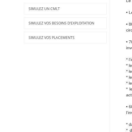
Le 
SIMULEZ UN CMLT
•
Le
Les Sicav
SIMULEZ VOS BESOINS D’EXPLOITATION
•
80
cir
Les Dépôts à Terme en Devises (DAT)
SIMULEZ VOS PLACEMENTS
•
70
inv
*
l’
*
le
*
le
*
le
*
le
*
le
act
•
60
l’i
*
da
*
da