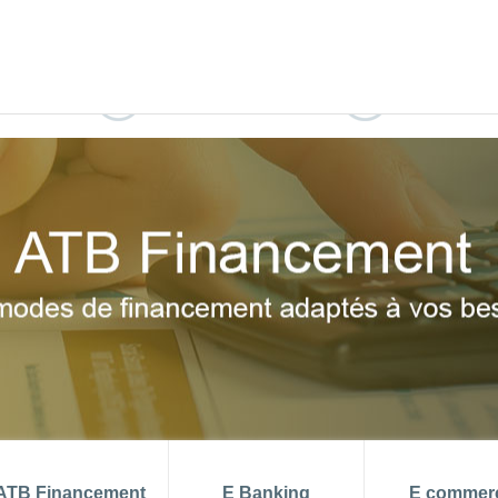
 aout 2026
TMM (juin) = 6.99 %
PRIX 
di
DEMO ATB CONNECT
DEVENIR CL
ATB Financement
E Banking
E commer