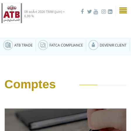
08 aoÃ»t 2026
TMM (juin) =
6.99 %
ATB TRADE
FATCA COMPLIANCE
DEVENIR CLIENT
Comptes