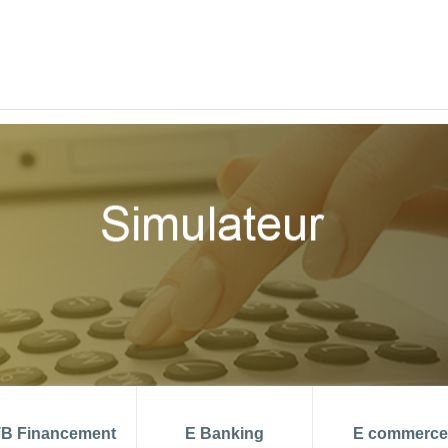
 aout 2026
TMM (juin) = 6.99 %
PRIX 
di
DEVENIR CLIENT
B Financement
E Banking
E commerce