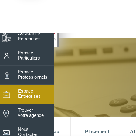
7
Nos horaires du lundi au vendre
De 08h15 à 13h30
Assistance
Entreprises
Espace
Particuliers
Espace
Professionnels
Espace
Entreprises
Trouver
votre agence
Nous
La banque au
Placement
AT
Contacter