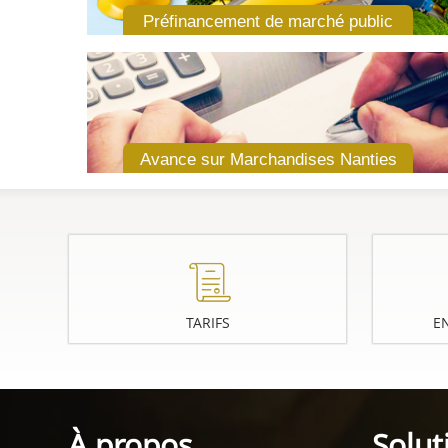
Préfinancement de marché public
Avance sur Marchandises Nanties
TARIFS
E
À propos
Solut