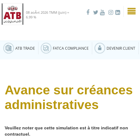
08 aoÃ»t 2026
TMM (juin) =
6.99 %
ATB TRADE
FATCA COMPLIANCE
DEVENIR CLIENT
Avance sur créances
administratives
Veuillez noter que cette simulation est à titre indicatif non
contractuel.