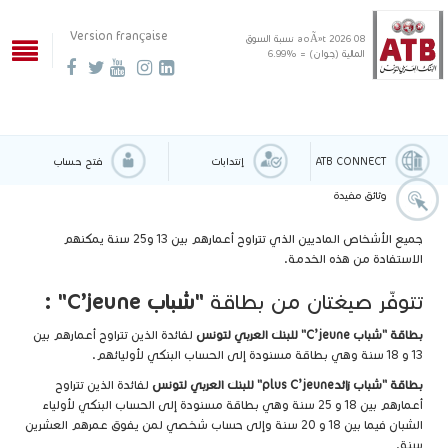
Version française
08 aoÃ»t 2026
نسبة السوق
المالية (جوان) = %6.99
ATB CONNECT
إنتدابات
فتح حساب
وثائق مفيدة
جميع الأشخاص الماديين الذي تتراوح أعمارهم بين 13 و25 سنة يمكنهم
الاستفادة من هذه الخدمة.
تتوفّر صيغتان من بطاقة
"شباب C’jeune" :
بطاقة "شباب C’jeune" للبنك العربي لتونس
لفائدة الذين تتراوح أعمارهم بين
13 و 18 سنة وهي بطاقة مسنودة إلى الحساب البنكي لأوليائهم.
بطاقة "شباب زائدplus C’jeune" للبنك العربي لتونس
لفائدة الذين تتراوح
أعمارهم بين 18 و 25 سنة وهي بطاقة مسنودة إلى الحساب البنكي لأولياء
الشبان فيما بين 18 و 20 سنة وإلى حساب شخصي لمن يفوق عمرهم العشرين
سنة.