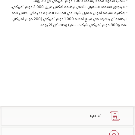
• سحب النّقود محدّد بسقف 000 1 دولار أمريكي كلّ 30 يوما.
• لا يتجاوز السقف الشهري الأدنى لبطاقة آمكس غرين 000 3 دولار أمريكي.
• إمكانية تسبقة أموال مقابل شيك في الحالات الطارئة : : يمكن لحامل هذه
البطاقة أن يتصرّف في مبلغ أقصاه 000 1 دولار أمريكي (200 دولار أمريكي
نقدا و800 دولار أمريكي شيكات سفر) وذلك كلّ 21 يوما.
أسعارنا