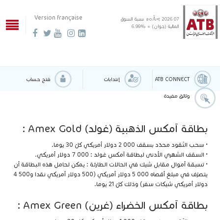
Version française
07 aoÃ»t 2026
نسبة السوق
المالية (جوان) = %6.99
ATB CONNECT
إنتدابات
فتح حساب
وثائق مفيدة
بطاقة آمكس الذهبية (غولد) Amex Gold :
• سحب النّقود محدّد بسقف 000 2 دولار أمريكي كلّ 30 يوما.
• السقف الشهري الأدنى لبطاقة آمكس غولد : 000 7 دولار أمريكي.
• تسبقة أموال مقابل شيك في الحالات الطارئة : يمكن لحامل هذه البطاقة أن
يتصرّف في مبلغ أقصاه 000 5 دولار أمريكي (500 دولار أمريكي نقدا و500 4
دولار أمريكي شيكات سفر) وذلك كلّ 21 يوما.
بطاقة آمكس الخضراء (غرين) Amex Green :