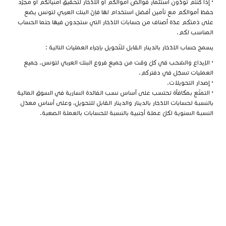
• إذا كنتم تودّون استثمار فوائض أموالكم أو الادّخار لتحقيق أمنياتكم أو مجرّد
حفظ أموالكم مع تأمين أفضل استخدام لها فإنّ البنك العربي لتونس يضع
على ذمتكم عدّة أصناف من حسابات الادّخار التي ستجدون فيها حتما الحساب
المناسب لكم.
يسمح حساب الادّخار بالدينار القابل للتّحويل بإجراء العمليات التالية :
• الإيداع والسّحب في كلّ وقت من جميع فروع البنك العربي لتونس. جميع
العمليات تسجّل في دفتركم.
• إصدار التحويلات.
• التمتّع بمكافأة تحتسب على أساس نسب الفائدة السارية في السوق المالية
بالنسبة لحسابات الادّخار بالدينار والدينار القابل للتحويل، وعلى أساس معدّل
النسبة السنوية لكلّ عملة أجنبية بالنسبة للحسابات بالعملة الصعبة.