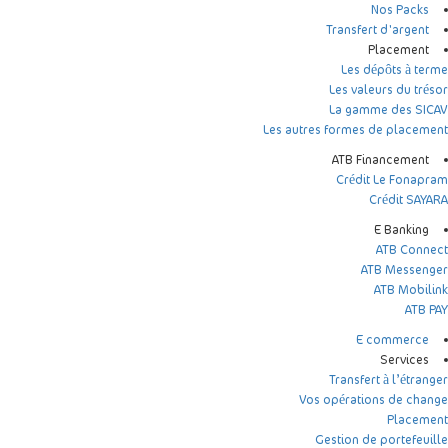
Nos Packs
Transfert d'argent
Placement
Les dépôts à terme
Les valeurs du trésor
La gamme des SICAV
Les autres formes de placement
ATB Financement
Crédit Le Fonapram
Crédit SAYARA
E Banking
ATB Connect
ATB Messenger
ATB Mobilink
ATB PAY
E commerce
Services
Transfert à l’étranger
Vos opérations de change
Placement
Gestion de portefeuille