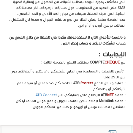
التي تمكنكم، بمجرد التوجه بمطلب اشتراك، من الحصول عبر إرسالية قصيرة
SMS على العديد من المعلومات حول حسابكم : رصيدكم، آخر معاملاتكم
البنكية، ثمن صرف العملة، تنبيهات من تجاوز الحد الأدنى و الحد الأقصى.
هذه الخدمة متاحة بغض النظر عن نوع هاتفكم الجوال و مهما كان المشغل :
اتصالات تونس، أوريدو أو أورانج.
و بالنسبة للأموال التي لا تستخدمونها، فكروا في تثمينها من خلال الجمع بين
حساب الشيكات لديكم و حساب إدخار الخير.
الإيجابيات :
مع
CHÈQUE
COMPTE
يمكنكم التمتع بالخدمة التالية :
• تأمين للتغطية و المساعدة في الخارج لشخصكم و زوجتكم و أطفالكم دون
سن الـ 25 عاما.
• حماية وسائل الدفع
Protect
ATB
الخاصة بكم ضد فقدان أو سرقة دفتر
شيكاتكم أو بطاقاتكم.
• خدمة
NET
ATB
للإطلاع على حساباتكم، عبر
ATB Connect
• خدمة
Mobilink
لإعادة شحن الهاتف الجوال و دفع فواتير الهاتف أيا كان
المشغل : اتصالات تونس أو أوريدو، و ذلك عبر هاتفكم الجوال.