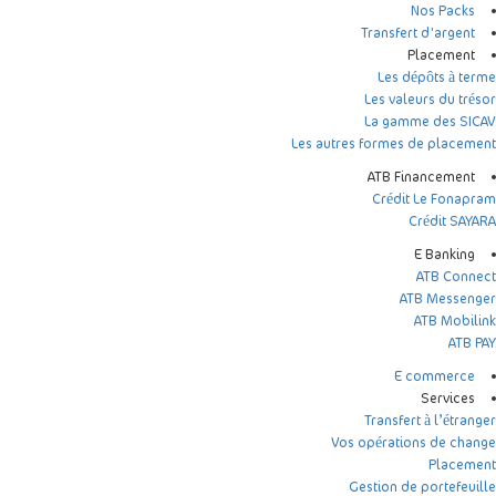
Nos Packs
Transfert d'argent
Placement
Les dépôts à terme
Les valeurs du trésor
La gamme des SICAV
Les autres formes de placement
ATB Financement
Crédit Le Fonapram
Crédit SAYARA
E Banking
ATB Connect
ATB Messenger
ATB Mobilink
ATB PAY
E commerce
Services
Transfert à l’étranger
Vos opérations de change
Placement
Gestion de portefeuille