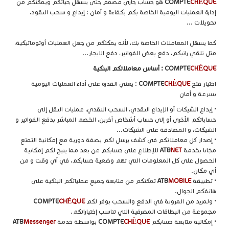
CHÈQUE
COMPTE
هو حساب جاري مصمم حتى يسهل حياتكم ويمكنكم من
إدارة العمليات اليومية الخاصة بكم بكفاءة و أمان : إيداع و سحب النقود،
تحويلات ...
كما يسهل المعاملات الخاصة بك، لأنه يمكنكم من جعل العمليات أوتوماتيكية،
مثل تلقي راتبكم، دفع بعض الفواتير، دفع الايجار...
CHÈQUE
COMPTE
: أساس معاملاتكم البنكية
اختيار فتح
CHÈQUE
COMPTE
: يعني القدرة على أداء العمليات اليومية
بسرعة و أمان
• إيداع الشيكات أو الإيداع النقدي، السحب النقدي، عمليات النقل إلى
حساباتكم الأخرى أو إلى حساب أشخاص آخرين، الخصم المباشر بدفع الفواتير و
الشيكات، و المصادقة على الشيكات...
• إصدار كل معاملاتكم في كشف يرسل لكم بصفة دورية مع إمكانية التمتع
مجّاتا بخدمة
NET
ATB
للإطلاع على حسابكم عن بعد مما يتيح لكم إمكانية
الحصول على كل المعلومات التي تهم وضعية حسابكم، في أي وقت و من
أي مكان.
• تطبيقة
MOBILE
ATB
تمكنكم من متابعة جميع عملياتكم البنكية على
هاتفكم الجوال.
• ولمزيد من المرونة في الدفع والسحب بوفر لكم
CHÈQUE
COMPTE
مجموعة من البطاقات المصرفية التي تناسب إختياراتكم.
• إمكانية متابعة حسابكم
CHÈQUE
COMPTE
بواسطة خدمة
Messenger
ATB