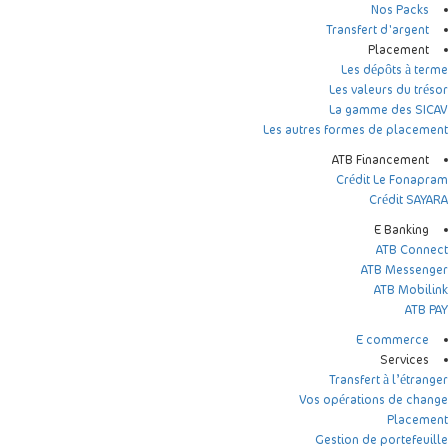
Nos Packs
Transfert d'argent
Placement
Les dépôts à terme
Les valeurs du trésor
La gamme des SICAV
Les autres formes de placement
ATB Financement
Crédit Le Fonapram
Crédit SAYARA
E Banking
ATB Connect
ATB Messenger
ATB Mobilink
ATB PAY
E commerce
Services
Transfert à l’étranger
Vos opérations de change
Placement
Gestion de portefeuille