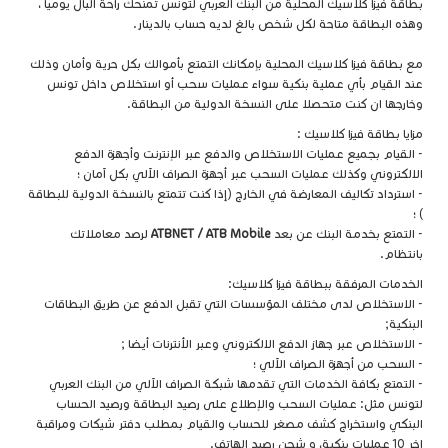
بطاقة فيزا كلاسيك المحلية من البنك العربي لتونس تمنحك راحة البال يوميا ،
وهذه البطاقة متاحة لكل شخص بالغ لديه حساب بالدينار.
مع بطاقة فيزا كلاسيك المحلية بإمكانك التمتع بأموالك بكل حرية وأمان وذلك
عند القيام بأي عملية بنكية سواء عمليات سحب أو استخلاص داخل تونس
وخارجها ان كنت متحصلا على النسخة الدولية من البطاقة.
مزايا بطاقة فيزا كلاسيك :
- القيام بجميع عمليات الاستخلاص والدفع عبر الإنترنت وأجهزة الدفع
الالكتروني وكذلك عمليات السحب عبر أجهزة الصراف الآلي بكل آمان ؛
- استرداد تكاليف المعارضة في الخارج (إذا كنت تتمتع بالنسخة الدولية للبطاقة
) ؛
- التمتع بخدمة البنك عن بعد
ATBNET / ATB Mobile
لرصد معاملاتك
بانتظام.
الخدمات المرفقة ببطاقة فيزا كلاسيك:
- الاستخلاص لدى مختلف المؤسسات التي تقبل الدفع عن طريق البطاقات
البنكية;
- الاستخلاص عبر جهاز الدفع الالكتروني وعبر الأنترنات أيضا ;
- السحب من أجهزة الصراف الآلي ؛
- التمتع بكافة الخدمات التي تقدمها شبكة الصراف الآلي من البنك العربي
لتونس مثل: عمليات السحب والإطلاع على رصيد البطاقة ورصيد الحساب
البنكي واستخراج كشف مصغر للحساب والقيام بمطلب دفتر شيكات ومراقبة
اخر 10 عمليات بنكية، و شحن رصيد الهاتف.