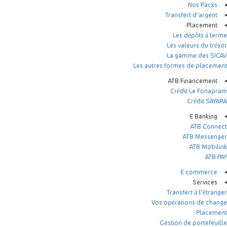
Nos Packs
Transfert d'argent
Placement
Les dépôts à terme
Les valeurs du trésor
La gamme des SICAV
Les autres formes de placement
ATB Financement
Crédit Le Fonapram
Crédit SAYARA
E Banking
ATB Connect
ATB Messenger
ATB Mobilink
ATB PAY
E commerce
Services
Transfert à l’étranger
Vos opérations de change
Placement
Gestion de portefeuille