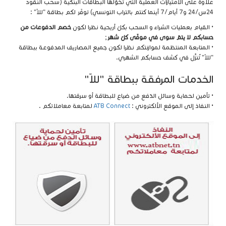
علاوة على الامتيازات العملية التي تخوّلها البطاقات البنكية (سحب النقود
24س/24 و7 أيام/7 أينما كنتم بالتراب التونسي) توفّر لكم بطاقة "للاّ" :
• القيام بعمليات الشراء و السحب بكلّ أريحية نظرا لكون
خصم الدفوعات من
حسابكم لا يتمّ سوى في موفّى كلّ شهر
;
• المتابعة المنتظمة لموازنتكم نظرا لكون جميع المصاريف المدفوعة ببطاقة
"للاّ" تُنزَّل في كشف حسابكم الشهري.
الخدمات المرفقة ببطاقة "للاّ"
• تأمين لحماية وسائل الدّفع من ضياع للبطاقة أو سرقتها.
• النفاذ إلى الموقع الألكتروني :
ATB Connect
لمتابعة معاملاتكم .