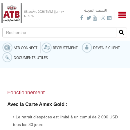
النسخة العربية
08 aoÃ»t 2026
TMM (juin) =
6.99 %
Recherche
Rech
ATB CONNECT
RECRUTEMENT
DEVENIR CLIENT
DOCUMENTS UTILES
Fonctionnement
Avec la Carte Amex Gold :
• Le retrait d’espèces est limité à un cumul de 2 000 USD
tous les 30 jours.