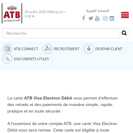
النسخة العربية
09 aoÃ»t 2026
TMM (juin) =
6.99 %
Recherche
Rech
ATB CONNECT
RECRUTEMENT
DEVENIR CLIENT
DOCUMENTS UTILES
La carte
ATB Visa Electron Débit
vous permet d’effectuer
des retraits et des paiements de manière simple, rapide,
pratique et en toute sécurité.
A l’ouverture de votre compte ATB, une carte Visa Electron
Débit vous sera remise. Cette carte est éligible à toute