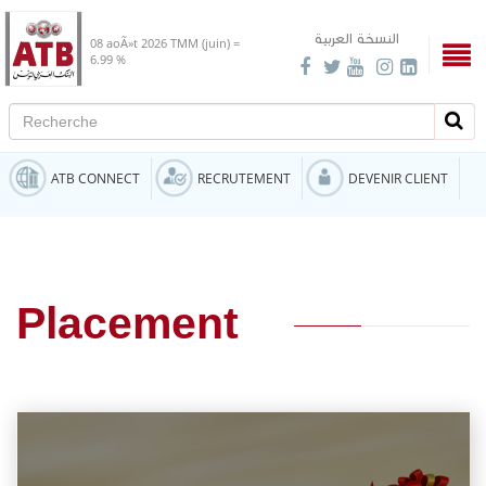
النسخة العربية
08 aoÃ»t 2026
TMM (juin) =
6.99 %
Recherche
Rech
ATB CONNECT
RECRUTEMENT
DEVENIR CLIENT
Placement