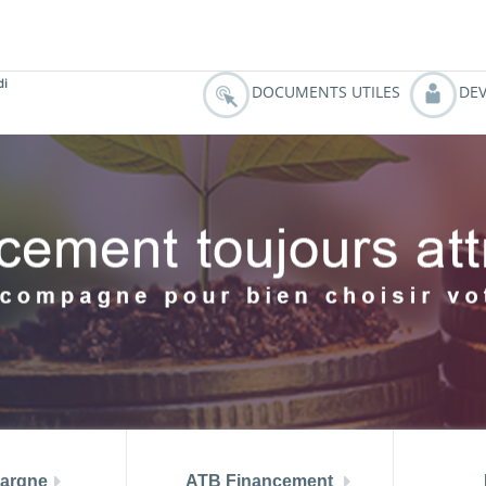
 aout 2026
TMM (juin) = 6.99 %
PRIX ATB MUSTAPHA A
di
DOCUMENTS UTILES
DEV
argne
ATB Financement