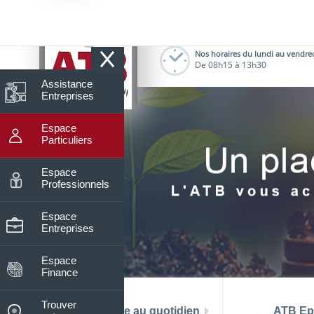
8
Nos horaires du lundi au vendre
De 08h15 à 13h30
Assistance
Entreprises
Espace
Particuliers
Espace
Professionnels
Espace
Entreprises
Espace
Finance
Trouver
La banque au quotidien
ATB Ep