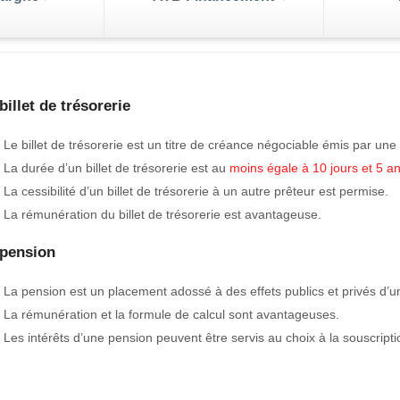
écial Epargne
Le Compte Epargne en
dinars convertibles ou en
enger
devises
billet de trésorerie
leure
de votre
 ATB peut bénéficier
Vous souhaitez faire fructifier vos exc
• Le billet de trésorerie est un titre de créance négociable émis par une
s de change
Placement
Gestion 
é soit un intérêt
de trésorerie, économiser pour réalise
rtes
Nos Packs
Trans
à 0.5% pour l’épargne
envies ou tout simplement mettre de l'
• La durée d’un billet de trésorerie est au
moins égale à 10 jours et 5 an
 au moins un an et à 1%
de côté, tout en en gardant la parfaite
ink
• La cessibilité d’un billet de trésorerie à un autre prêteur est permise.
e depuis deux ans et
utilisation ?
• La rémunération du billet de trésorerie est avantageuse.
le
j/7
 pension
• La pension est un placement adossé à des effets publics et privés d’
• La rémunération et la formule de calcul sont avantageuses.
• Les intérêts d’une pension peuvent être servis au choix à la souscript