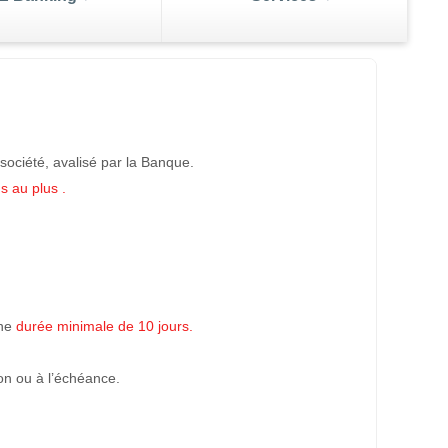
Le Compte Epargne
Investissement
édents
Fonctionnant sur votre compte épargne, elle
 société, avalisé par la Banque.
de portefeuille
r vos
vous offre tous les avantages de l’épargne
fert d'argent
argent
et vous apporte plus de liberté dans
s au plus .
l’utilisation de votre compte. Grâce à cette
carte vous pouvez, 7 jours sur 7 et 24
heures sur 24.
une
durée minimale de 10 jours.
ion ou à l’échéance.