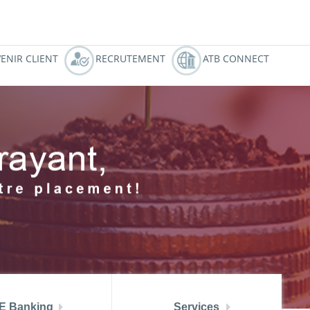
النسخة العربية
ZOUZ
ATBCHALLENGE
ENIR CLIENT
RECRUTEMENT
ATB CONNECT
E Banking
Services