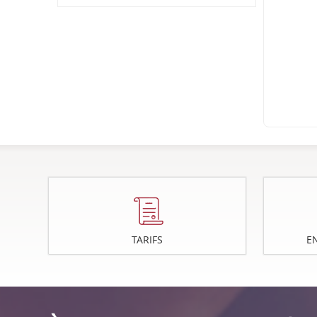
Crédit Bien Être
TARIFS
E