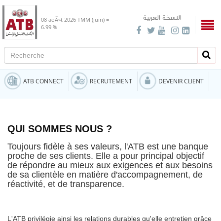
النسخة العربية
08 aoÃ»t 2026
TMM (juin) =
6.99 %
Recherche
Rech
ATB CONNECT
RECRUTEMENT
DEVENIR CLIENT
QUI SOMMES NOUS ?
Toujours fidèle à ses valeurs, l'ATB est une banque
proche de ses clients. Elle a pour principal objectif
de répondre au mieux aux exigences et aux besoins
de sa clientèle en matière d'accompagnement, de
réactivité, et de transparence.
L'ATB privilégie ainsi les relations durables qu'elle entretien grâce