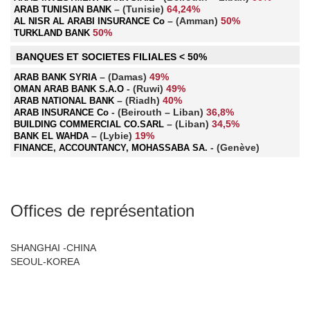
– (Tunisie)
64,24%
ARAB TUNISIAN BANK
– (Amman)
50%
AL NISR AL ARABI INSURANCE Co
50%
TURKLAND BANK
BANQUES ET SOCIETES FILIALES < 50%
– (Damas)
49%
ARAB BANK SYRIA
- (Ruwi)
49%
OMAN ARAB BANK S.A.O
– (Riadh)
40%
ARAB NATIONAL BANK
- (Beirouth – Liban)
36,8%
ARAB INSURANCE Co
– (Liban)
34,5%
BUILDING COMMERCIAL CO.SARL
– (Lybie)
19%
BANK EL WAHDA
- (Genève)
FINANCE, ACCOUNTANCY, MOHASSABA SA.
Offices de représentation
SHANGHAI -CHINA
SEOUL-KOREA