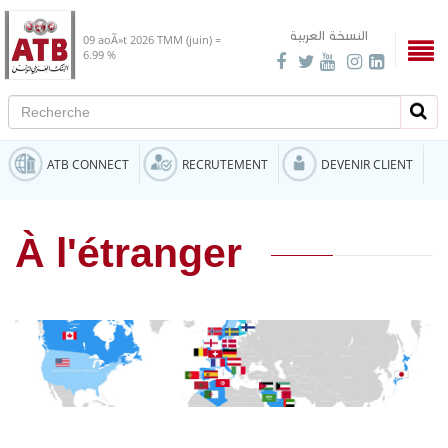
النسخة العربية
09 aoÃ»t 2026
TMM (juin) =
6.99 %
Recherche
Rech
ATB CONNECT
RECRUTEMENT
DEVENIR CLIENT
À l'étranger