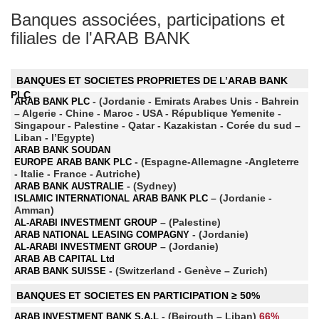
Banques associées, participations et
filiales de l'ARAB BANK
BANQUES ET SOCIETES PROPRIETES DE L’ARAB BANK
PLC
- (Jordanie - Emirats Arabes Unis - Bahrein
ARAB BANK PLC
– Algerie - Chine - Maroc - USA - République Yemenite -
Singapour - Palestine - Qatar - Kazakistan - Corée du sud –
Liban - l’Egypte)
ARAB BANK SOUDAN
- (Espagne-Allemagne -Angleterre
EUROPE ARAB BANK PLC
- Italie - France - Autriche)
- (Sydney)
ARAB BANK AUSTRALIE
– (Jordanie -
ISLAMIC INTERNATIONAL ARAB BANK PLC
Amman)
– (Palestine)
AL-ARABI INVESTMENT GROUP
- (Jordanie)
ARAB NATIONAL LEASING COMPAGNY
– (Jordanie)
AL-ARABI INVESTMENT GROUP
ARAB AB CAPITAL Ltd
- (Switzerland - Genève – Zurich)
ARAB BANK SUISSE
BANQUES ET SOCIETES EN PARTICIPATION ≥ 50%
- (Beirouth – Liban)
66%
ARAB INVESTMENT BANK S.A.L