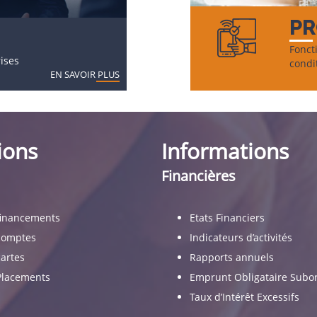
PR
Foncti
ises
condi
EN SAVOIR PLUS
ions
Informations
Financières
financements
Etats Financiers
comptes
Indicateurs d’activités
artes
Rapports annuels
Placements
Emprunt Obligataire Sub
Taux d’Intérêt Excessifs