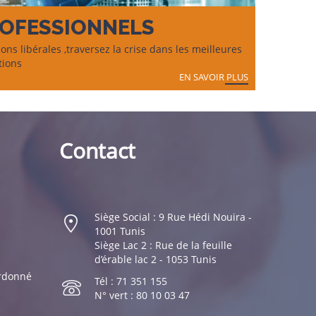
OFESSIONNELS
ons libérales ,traversez la crise dans les meilleures
tions
EN SAVOIR PLUS
Contact
Siège Social : 9 Rue Hédi Nouira -
1001 Tunis
Siège Lac 2 : Rue de la feuille
d’érable lac 2 - 1053 Tunis
ordonné
Tél : 71 351 155
N° vert : 80 10 03 47