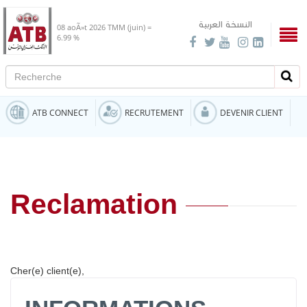
النسخة العربية
08 aoÃ»t 2026
TMM (juin) =
6.99 %
Recherche
Rech
ATB CONNECT
RECRUTEMENT
DEVENIR CLIENT
Reclamation
Cher(e) client(e),