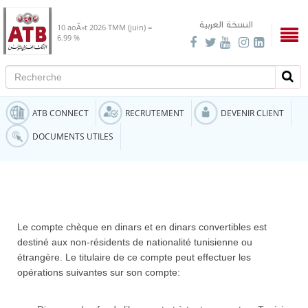
النسخة العربية
10 aoÃ»t 2026
TMM (juin) =
6.99 %
Recherche
Rech
ATB CONNECT
RECRUTEMENT
DEVENIR CLIENT
DOCUMENTS UTILES
Le compte chèque en dinars et en dinars convertibles est
destiné aux non-résidents de nationalité tunisienne ou
étrangère. Le titulaire de ce compte peut effectuer les
opérations suivantes sur son compte: