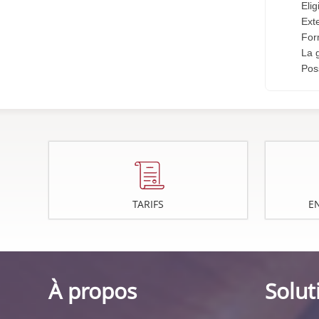
Elig
Exte
Form
La g
Pos
TARIFS
E
À propos
Solut