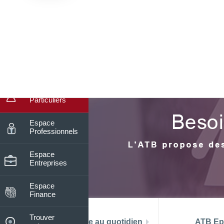
9
Nos horaires du lundi au vendre
De 08h15 à 13h30
Assistance
Entreprises
Espace
Particuliers
Espace
Professionnels
Espace
Entreprises
Espace
Finance
Trouver
La banque au quotidien
ATB Ep