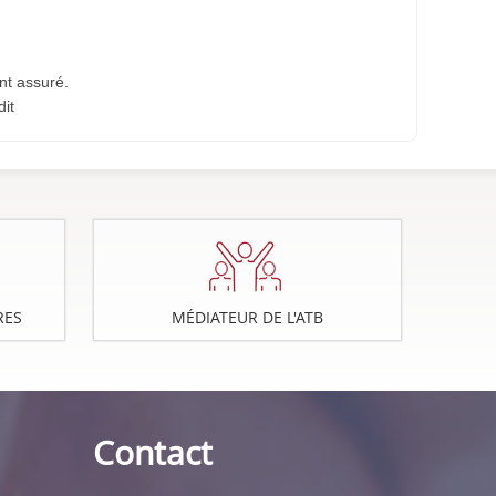
nt assuré.
it
RES
MÉDIATEUR DE L'ATB
Contact