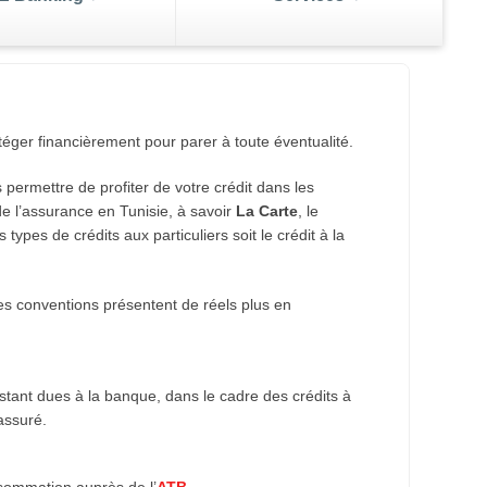
Le Compte Epargne
Investissement
éger financièrement pour parer à toute éventualité.
édents
Fonctionnant sur votre compte épargne, elle
de portefeuille
r vos
vous offre tous les avantages de l’épargne
 permettre de profiter de votre crédit dans les
fert d'argent
argent
et vous apporte plus de liberté dans
e l’assurance en Tunisie, à savoir
La Carte
, le
l’utilisation de votre compte. Grâce à cette
types de crédits aux particuliers soit le crédit à la
carte vous pouvez, 7 jours sur 7 et 24
heures sur 24.
 ces conventions présentent de réels plus en
stant dues à la banque, dans le cadre des crédits à
assuré.