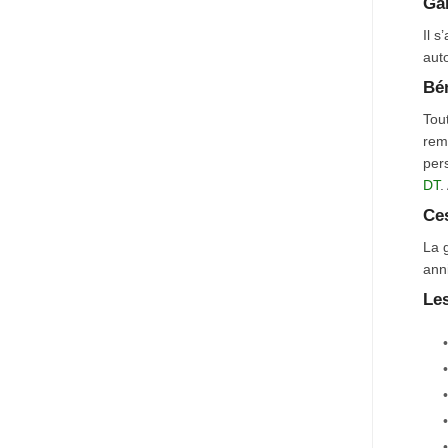
Gar
Il 
auto
Bén
Tou
rem
per
DT
.
Ces
La 
anni
Les