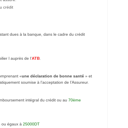
u crédit
stant dues à la banque, dans le cadre du crédit
lier l auprès de l’
ATB
.
omprenant «
une déclaration de bonne santé
» et
matiquement soumise à l’acceptation de l’Assureur.
mboursement intégral du crédit ou au
70ème
rs ou égaux à
25000DT