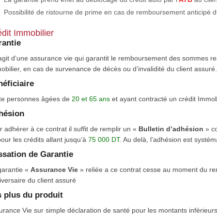
• Possibilité de ristourne de prime en cas de remboursement anticipé d
dit Immobilier
antie
s’agit d’une assurance vie qui garantit le remboursement des sommes re
bilier, en cas de survenance de décès ou d’invalidité du client assuré.
éficiaire
te personnes âgées de
20 et 65 ans
et ayant contracté un crédit Immobi
hésion
 adhérer à ce contrat il suffit de remplir un «
Bulletin d’adhésion
» c
our les crédits allant jusqu’à
75 000 DT
. Au delà, l’adhésion est systé
sation de Garantie
garantie «
Assurance Vie
» reliée a ce contrat cesse au moment du re
versaire du client assuré
 plus du produit
urance Vie sur simple déclaration de santé pour les montants inférieu