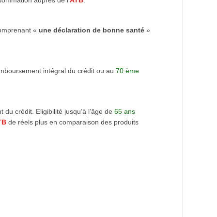
nsommation auprès de l’
ATB
.
omprenant «
une déclaration de bonne santé
»
emboursement intégral du crédit ou au
70 ème
u crédit. Eligibilité jusqu’à l’âge de
65 ans
TB
de réels plus en comparaison des produits