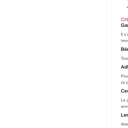
Cré
Gar
Il 
Immo
Bén
Tou
Ad
Pour
ce p
Ces
La 
anni
Les
Ass