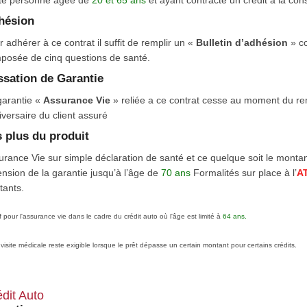
te personne âgée de
20 et 65 ans
et ayant contracté un crédit à la co
hésion
 adhérer à ce contrat il suffit de remplir un «
Bulletin d’adhésion
» c
posée de cinq questions de santé.
sation de Garantie
garantie «
Assurance Vie
» reliée a ce contrat cesse au moment du r
versaire du client assuré
 plus du produit
rance Vie sur simple déclaration de santé et ce quelque soit le montant d
nsion de la garantie jusqu’à l’âge de
70 ans
Formalités sur place à l’
A
tants.
f pour l'assurance vie dans le cadre du crédit auto où l'âge est limité à
64 ans.
 visite médicale reste exigible lorsque le prêt dépasse un certain montant pour certains crédits.
dit Auto