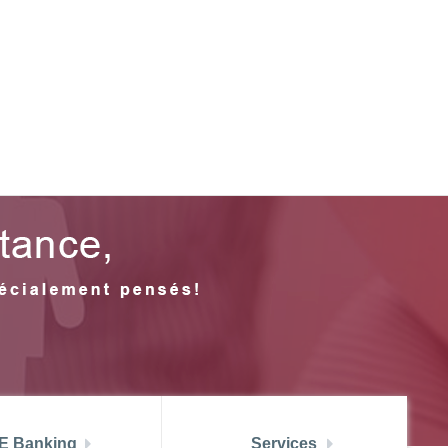
النسخة العربية
ZOUZ
ATBCHALLENGE
ENIR CLIENT
RECRUTEMENT
ATB CONNECT
E Banking
Services