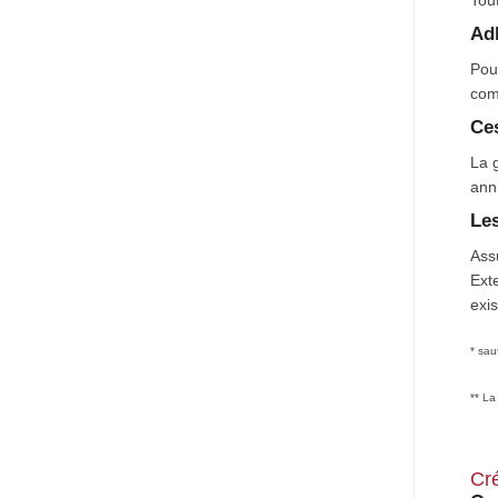
Tou
Ad
Crédit Bien Être
Pour
com
Ces
La 
anni
Les
Assu
Exte
exis
* sau
** La
Cré