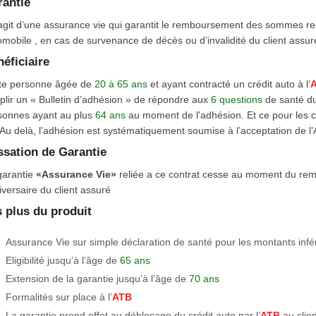
antie
s’agit d’une assurance vie qui garantit le remboursement des sommes re
mobile , en cas de survenance de décès ou d’invalidité du client assur
éficiaire
te personne âgée de
20 à 65 ans
et ayant contracté un crédit auto à l’
plir un « Bulletin d’adhésion » de répondre aux
6 questions
de santé du
sonnes ayant au plus
64 ans
au moment de l'adhésion. Et ce pour les cr
 Au delà, l’adhésion est systématiquement soumise à l’acceptation de l’
sation de Garantie
garantie
«Assurance Vie»
reliée a ce contrat cesse au moment du rem
versaire du client assuré
 plus du produit
• Assurance Vie sur simple déclaration de santé pour les montants inf
• Eligibilité jusqu’à l’âge de
65 ans
• Extension de la garantie jusqu’à l’âge de
70 ans
• Formalités sur place à l’
ATB
• La garantie prend effet au déblocage du crédit auto par l’
ATB
au clien