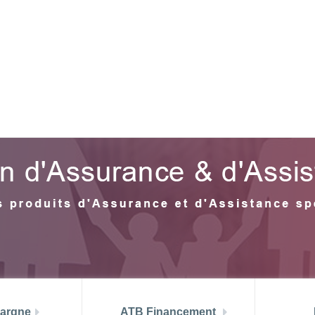
 aout 2026
TMM (juin) = 6.99 %
PRIX ATB MUSTAPHA A
di
DOCUMENTS UTILES
DEV
argne
ATB Financement