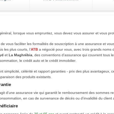
écial Epargne
Le Compte Epargne en
dinars convertibles ou en
enger
devises
leure
général, lorsque vous empruntez, vous devez vous assurer et vous prot
de votre
 ATB peut bénéficier
Vous souhaitez faire fructifier vos exc
s de change
Placement
Gestion 
é soit un intérêt
de trésorerie, économiser pour réalise
 de vous faciliter les formalités de souscription à une assurance et vous
rtes
Nos Packs
Trans
à 0.5% pour l’épargne
envies ou tout simplement mettre de l'
is les plus courts, l’
ATB
a négocié pour vous, avec trois grands noms d
 au moins un an et à 1%
de côté, tout en en gardant la parfaite
ink
oyd
et
La Maghrébia
, des conventions d’assurance qui couvrent tous les 
e depuis deux ans et
utilisation ?
ommation, le crédit auto et le crédit immobilier.
le
j/7
ant simplicité, célérité et rapport garanties - prix des plus avantageux,
paraison des produits existants.
antie
s’agit d’une assurance vie qui garantit le remboursement des sommes re
consommation, en cas de survenance de décès ou d’invalidité du client 
éficiaire