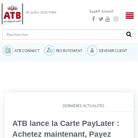
النسخة العربية
09 aoÃ»t 2026
TMM
Recherche
Rech
ATB CONNECT
RECRUTEMENT
DEVENIR CLIENT
DERNIÈRES ACTUALITÉS
ATB lance la Carte PayLater :
Achetez maintenant, Payez