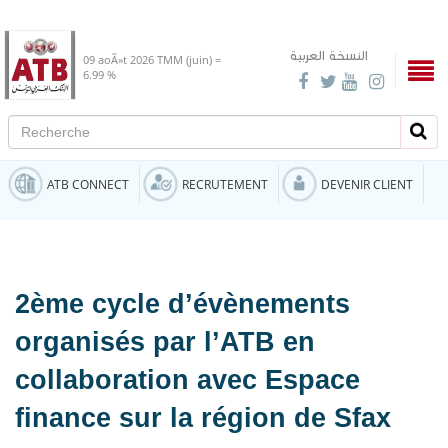
النسخة العربية
09 aoÃ»t 2026
TMM (juin) =
6.99 %
Recherche
Rech
ATB CONNECT
RECRUTEMENT
DEVENIR CLIENT
2ème cycle d’évènements
organisés par l’ATB en
collaboration avec Espace
finance sur la région de Sfax