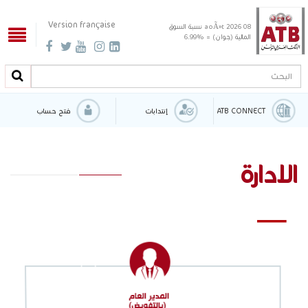
Version française
08 aoÃ»t 2026
نسبة السوق
المالية (جوان) = %6.99
البحث
البحث
ATB CONNECT
إنتدابات
فتح حساب
الادارة